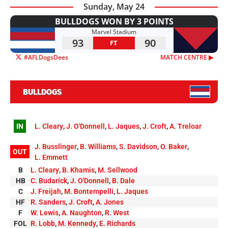
Sunday, May 24
BULLDOGS WON BY 3 POINTS
Marvel Stadium
93
90
FT
#AFLDogsDees
MATCH CENTRE ▶︎
BULLDOGS
IN
L. Cleary
,
J. O'Donnell
,
L. Jaques
,
J. Croft
,
A. Treloar
J. Busslinger
,
B. Williams
,
S. Davidson
,
O. Baker
,
OUT
L. Emmett
B
L. Cleary
,
B. Khamis
,
M. Sellwood
HB
C. Budarick
,
J. O'Donnell
,
B. Dale
C
J. Freijah
,
M. Bontempelli
,
L. Jaques
HF
R. Sanders
,
J. Croft
,
A. Jones
F
W. Lewis
,
A. Naughton
,
R. West
FOL
R. Lobb
,
M. Kennedy
,
E. Richards