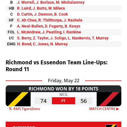
B
J. Worrell
,
J. Borlase
,
M. Michalanney
HB
R. Laird
,
J. Butts
,
W. Milera
C
D. Curtin
,
J. Dawson
,
B. Cook
HF
C. Ah Chee
,
R. Thilthorpe
,
J. Rachele
F
A. Neal-Bullen
,
D. Fogarty
,
B. Keays
FOL
L. McAndrew
,
J. Peatling
,
I. Rankine
I/C
S. Berry
,
Z. Taylor
,
J. Soligo
,
L. Nankervis
,
T. Murray
EMG
H. Bond
,
C. Jones
,
N. Murray
Richmond vs Essendon Team Line-Ups:
Round 11
Friday, May 22
RICHMOND WON BY 18 POINTS
MCG
74
56
FT
#AFLTigersDons
MATCH CENTRE ▶︎