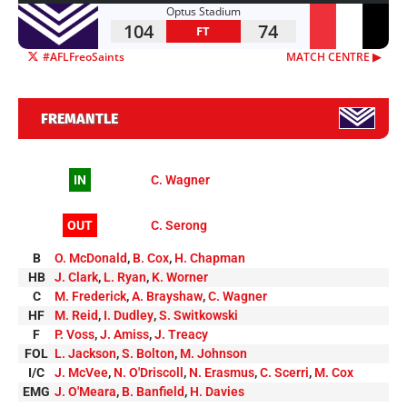
Optus Stadium
104
74
FT
#AFLFreoSaints
MATCH CENTRE ▶︎
FREMANTLE
IN
C. Wagner
OUT
C. Serong
B
O. McDonald
,
B. Cox
,
H. Chapman
HB
J. Clark
,
L. Ryan
,
K. Worner
C
M. Frederick
,
A. Brayshaw
,
C. Wagner
HF
M. Reid
,
I. Dudley
,
S. Switkowski
F
P. Voss
,
J. Amiss
,
J. Treacy
FOL
L. Jackson
,
S. Bolton
,
M. Johnson
I/C
J. McVee
,
N. O'Driscoll
,
N. Erasmus
,
C. Scerri
,
M. Cox
EMG
J. O'Meara
,
B. Banfield
,
H. Davies