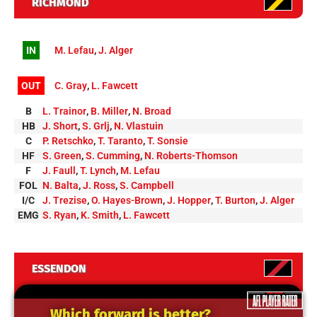
RICHMOND
IN
M. Lefau
,
J. Alger
OUT
C. Gray
,
L. Fawcett
B
L. Trainor
,
B. Miller
,
N. Broad
HB
J. Short
,
S. Grlj
,
N. Vlastuin
C
P. Retschko
,
T. Taranto
,
T. Sonsie
HF
S. Green
,
S. Cumming
,
N. Roberts-Thomson
F
J. Faull
,
T. Lynch
,
M. Lefau
FOL
N. Balta
,
J. Ross
,
S. Campbell
I/C
J. Trezise
,
O. Hayes-Brown
,
J. Hopper
,
T. Burton
,
J. Alger
EMG
S. Ryan
,
K. Smith
,
L. Fawcett
ESSENDON
Which forward is better?