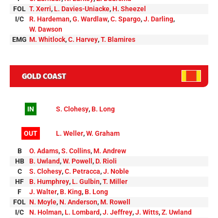
FOL
T. Xerri
,
L. Davies-Uniacke
,
H. Sheezel
I/C
R. Hardeman
,
G. Wardlaw
,
C. Spargo
,
J. Darling
,
W. Dawson
EMG
M. Whitlock
,
C. Harvey
,
T. Blamires
GOLD COAST
IN
S. Clohesy
,
B. Long
OUT
L. Weller
,
W. Graham
B
O. Adams
,
S. Collins
,
M. Andrew
HB
B. Uwland
,
W. Powell
,
D. Rioli
C
S. Clohesy
,
C. Petracca
,
J. Noble
HF
B. Humphrey
,
L. Gulbin
,
T. Miller
F
J. Walter
,
B. King
,
B. Long
FOL
N. Moyle
,
N. Anderson
,
M. Rowell
I/C
N. Holman
,
L. Lombard
,
J. Jeffrey
,
J. Witts
,
Z. Uwland