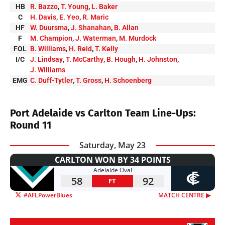
HB
R. Bazzo
,
T. Young
,
L. Baker
C
H. Davis
,
E. Yeo
,
R. Maric
HF
W. Duursma
,
J. Shanahan
,
B. Allan
F
M. Champion
,
J. Waterman
,
M. Murdock
FOL
B. Williams
,
H. Reid
,
T. Kelly
I/C
J. Lindsay
,
T. McCarthy
,
B. Hough
,
H. Johnston
,
J. Williams
EMG
C. Duff-Tytler
,
T. Gross
,
H. Schoenberg
Port Adelaide vs Carlton Team Line-Ups:
Round 11
Saturday, May 23
CARLTON WON BY 34 POINTS
Adelaide Oval
58
92
FT
#AFLPowerBlues
MATCH CENTRE ▶︎