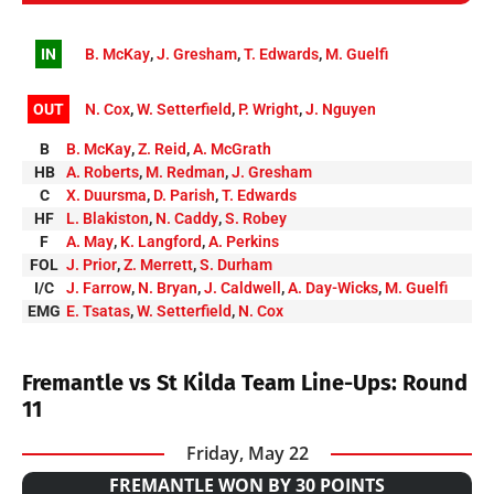
IN
B. McKay
,
J. Gresham
,
T. Edwards
,
M. Guelfi
OUT
N. Cox
,
W. Setterfield
,
P. Wright
,
J. Nguyen
B
B. McKay
,
Z. Reid
,
A. McGrath
HB
A. Roberts
,
M. Redman
,
J. Gresham
C
X. Duursma
,
D. Parish
,
T. Edwards
HF
L. Blakiston
,
N. Caddy
,
S. Robey
F
A. May
,
K. Langford
,
A. Perkins
FOL
J. Prior
,
Z. Merrett
,
S. Durham
I/C
J. Farrow
,
N. Bryan
,
J. Caldwell
,
A. Day-Wicks
,
M. Guelfi
EMG
E. Tsatas
,
W. Setterfield
,
N. Cox
Fremantle vs St Kilda Team Line-Ups: Round
11
Friday, May 22
FREMANTLE WON BY 30 POINTS