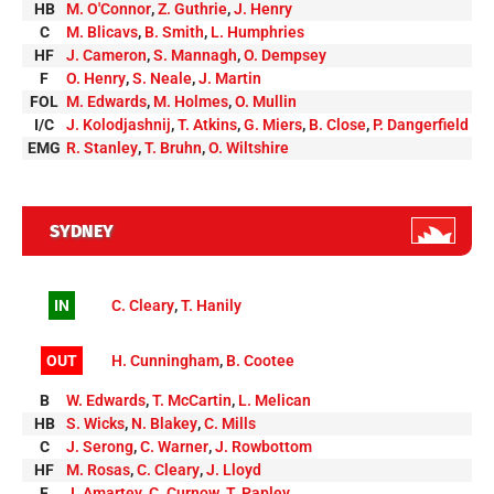
HB
M. O'Connor
,
Z. Guthrie
,
J. Henry
C
M. Blicavs
,
B. Smith
,
L. Humphries
HF
J. Cameron
,
S. Mannagh
,
O. Dempsey
F
O. Henry
,
S. Neale
,
J. Martin
FOL
M. Edwards
,
M. Holmes
,
O. Mullin
I/C
J. Kolodjashnij
,
T. Atkins
,
G. Miers
,
B. Close
,
P. Dangerfield
EMG
R. Stanley
,
T. Bruhn
,
O. Wiltshire
SYDNEY
IN
C. Cleary
,
T. Hanily
OUT
H. Cunningham
,
B. Cootee
B
W. Edwards
,
T. McCartin
,
L. Melican
HB
S. Wicks
,
N. Blakey
,
C. Mills
C
J. Serong
,
C. Warner
,
J. Rowbottom
HF
M. Rosas
,
C. Cleary
,
J. Lloyd
F
J. Amartey
,
C. Curnow
,
T. Papley