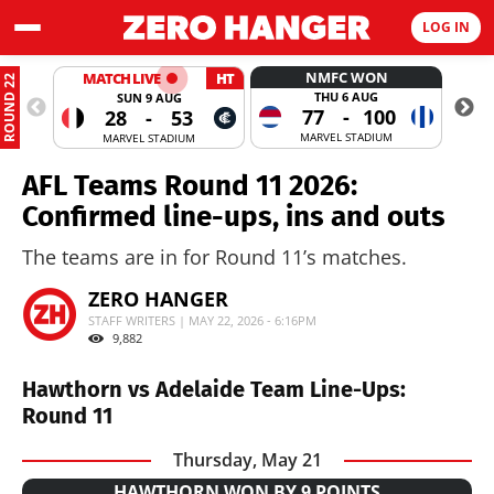
LOG IN
NMFC WON
MATCH LIVE
HT
ROUND 22
THU 6 AUG
SUN 9 AUG
77
-
100
28
-
53
MARVEL STADIUM
MARVEL STADIUM
AFL Teams Round 11 2026:
Confirmed line-ups, ins and outs
The teams are in for Round 11’s matches.
ZERO HANGER
STAFF WRITERS | MAY 22, 2026 - 6:16PM
9,882
Hawthorn vs Adelaide Team Line-Ups:
Round 11
Thursday, May 21
HAWTHORN WON BY 9 POINTS