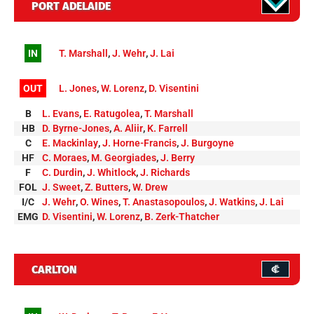
PORT ADELAIDE
IN
T. Marshall
,
J. Wehr
,
J. Lai
OUT
L. Jones
,
W. Lorenz
,
D. Visentini
B
L. Evans
,
E. Ratugolea
,
T. Marshall
HB
D. Byrne-Jones
,
A. Aliir
,
K. Farrell
C
E. Mackinlay
,
J. Horne-Francis
,
J. Burgoyne
HF
C. Moraes
,
M. Georgiades
,
J. Berry
F
C. Durdin
,
J. Whitlock
,
J. Richards
FOL
J. Sweet
,
Z. Butters
,
W. Drew
I/C
J. Wehr
,
O. Wines
,
T. Anastasopoulos
,
J. Watkins
,
J. Lai
EMG
D. Visentini
,
W. Lorenz
,
B. Zerk-Thatcher
CARLTON