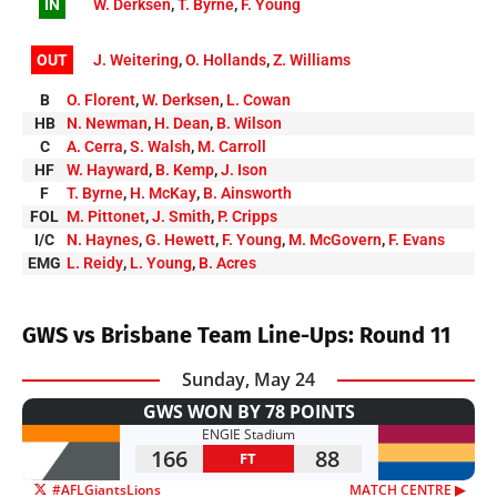
IN
W. Derksen
,
T. Byrne
,
F. Young
OUT
J. Weitering
,
O. Hollands
,
Z. Williams
B
O. Florent
,
W. Derksen
,
L. Cowan
HB
N. Newman
,
H. Dean
,
B. Wilson
C
A. Cerra
,
S. Walsh
,
M. Carroll
HF
W. Hayward
,
B. Kemp
,
J. Ison
F
T. Byrne
,
H. McKay
,
B. Ainsworth
FOL
M. Pittonet
,
J. Smith
,
P. Cripps
I/C
N. Haynes
,
G. Hewett
,
F. Young
,
M. McGovern
,
F. Evans
EMG
L. Reidy
,
L. Young
,
B. Acres
GWS vs Brisbane Team Line-Ups: Round 11
Sunday, May 24
GWS WON BY 78 POINTS
ENGIE Stadium
166
88
FT
#AFLGiantsLions
MATCH CENTRE ▶︎