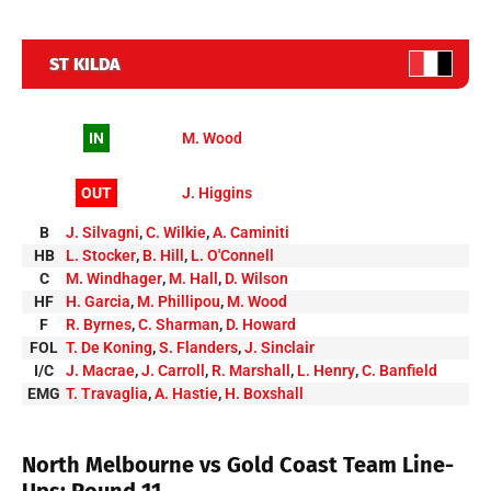
ST KILDA
IN
M. Wood
OUT
J. Higgins
B
J. Silvagni
,
C. Wilkie
,
A. Caminiti
HB
L. Stocker
,
B. Hill
,
L. O'Connell
C
M. Windhager
,
M. Hall
,
D. Wilson
HF
H. Garcia
,
M. Phillipou
,
M. Wood
F
R. Byrnes
,
C. Sharman
,
D. Howard
FOL
T. De Koning
,
S. Flanders
,
J. Sinclair
I/C
J. Macrae
,
J. Carroll
,
R. Marshall
,
L. Henry
,
C. Banfield
EMG
T. Travaglia
,
A. Hastie
,
H. Boxshall
North Melbourne vs Gold Coast Team Line-