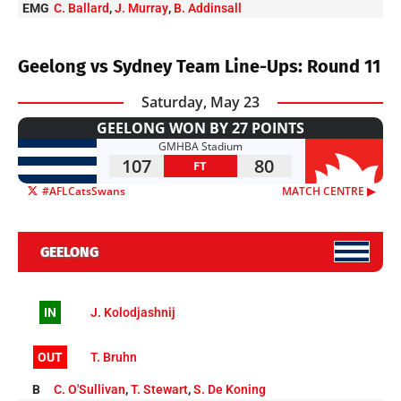
EMG
C. Ballard
,
J. Murray
,
B. Addinsall
Geelong vs Sydney Team Line-Ups: Round 11
Saturday, May 23
GEELONG WON BY 27 POINTS
GMHBA Stadium
107
80
FT
#AFLCatsSwans
MATCH CENTRE ▶︎
GEELONG
IN
J. Kolodjashnij
OUT
T. Bruhn
B
C. O'Sullivan
,
T. Stewart
,
S. De Koning