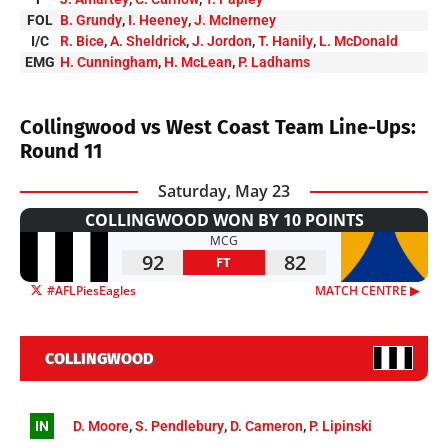
FOL
B. Grundy
,
I. Heeney
,
J. McInerney
I/C
R. Bice
,
A. Sheldrick
,
J. Jordon
,
T. Hanily
,
L. McDonald
EMG
H. Cunningham
,
H. McLean
,
P. Ladhams
Collingwood vs West Coast Team Line-Ups:
Round 11
Saturday, May 23
COLLINGWOOD WON BY 10 POINTS
MCG
92
82
FT
#AFLPiesEagles
MATCH CENTRE ▶︎
COLLINGWOOD
IN
D. Moore
,
S. Pendlebury
,
D. Cameron
,
P. Lipinski