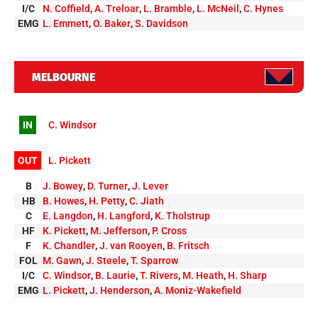
I/C
N. Coffield
,
A. Treloar
,
L. Bramble
,
L. McNeil
,
C. Hynes
EMG
L. Emmett
,
O. Baker
,
S. Davidson
MELBOURNE
IN
C. Windsor
OUT
L. Pickett
B
J. Bowey
,
D. Turner
,
J. Lever
HB
B. Howes
,
H. Petty
,
C. Jiath
C
E. Langdon
,
H. Langford
,
K. Tholstrup
HF
K. Pickett
,
M. Jefferson
,
P. Cross
F
K. Chandler
,
J. van Rooyen
,
B. Fritsch
FOL
M. Gawn
,
J. Steele
,
T. Sparrow
I/C
C. Windsor
,
B. Laurie
,
T. Rivers
,
M. Heath
,
H. Sharp
EMG
L. Pickett
,
J. Henderson
,
A. Moniz-Wakefield