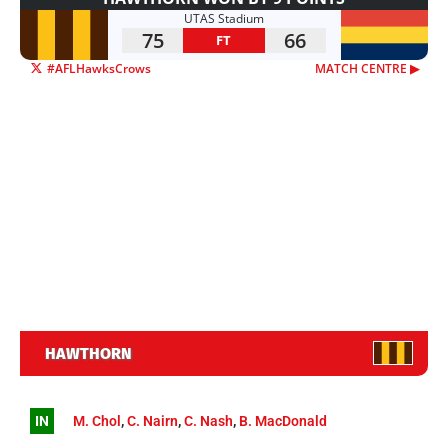
UTAS Stadium
75
66
FT
#AFLHawksCrows
MATCH CENTRE ▶︎
HAWTHORN
IN
M. Chol
,
C. Nairn
,
C. Nash
,
B. MacDonald