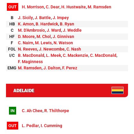
OUT
H. Morrison
,
C. Dear
,
H. Hustwaite
,
M. Ramsden
B
J. Sicily
,
J. Battle
,
J. Impey
HB
K. Amon
,
B. Hardwick
,
B. Ryan
C
M. D'Ambrosio
,
J. Ward
,
J. Weddle
HF
D. Moore
,
M. Chol
,
J. Ginnivan
F
C. Nairn
,
M. Lewis
,
N. Watson
FOL
N. Reeves
,
J. Newcombe
,
C. Nash
I/C
B. MacDonald
,
L. Meek
,
C. Mackenzie
,
C. MacDonald
,
F. Maginness
EMG
M. Ramsden
,
J. Dalton
,
F. Perez
ADELAIDE
IN
C. Ah Chee
,
R. Thilthorpe
OUT
L. Pedlar
,
I. Cumming