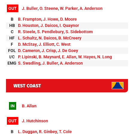
OUT
J. Buller
,
O. Steene
,
W. Parker
,
A. Anderson
B
B. Frampton
,
J. Howe
,
D. Moore
HB
D. Houston
,
J. Daicos
,
I. Quaynor
C
R. Steele
,
S. Pendlebury
,
S. Sidebottom
HF
L. Schultz
,
N. Daicos
,
B. McCreery
F
D. McStay
,
J. Elliott
,
C. West
FOL
D. Cameron
,
J. Crisp
,
J. De Goey
I/C
P. Lipinski
,
B. Maynard
,
E. Allan
,
W. Hayes
,
N. Long
EMG
S. Swadling
,
J. Buller
,
A. Anderson
WEST COAST
IN
B. Allan
OUT
J. Hutchinson
B
L. Duggan
,
R. Ginbey
,
T. Cole