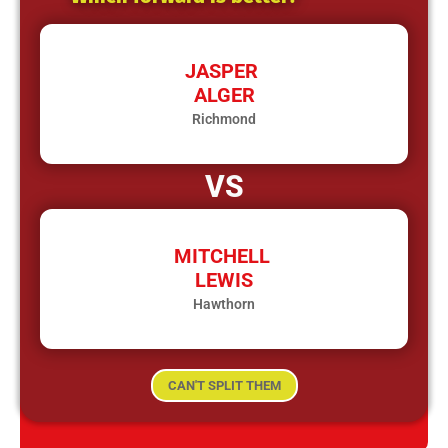
JASPER
ALGER
Richmond
VS
MITCHELL
LEWIS
Hawthorn
CAN'T SPLIT THEM