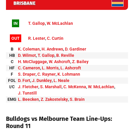
BRISBANE
IN
T. Gallop
,
W. McLachlan
OUT
R. Lester
,
C. Curtin
B
K. Coleman
,
H. Andrews
,
D. Gardiner
HB
D. Wilmot
,
T. Gallop
,
B. Reville
C
H. McCluggage
,
W. Ashcroft
,
Z. Bailey
HF
C. Cameron
,
L. Morris
,
L. Ashcroft
F
S. Draper
,
C. Rayner
,
K. Lohmann
FOL
D. Fort
,
J. Dunkley
,
L. Neale
I/C
J. Fletcher
,
S. Marshall
,
C. McKenna
,
W. McLachlan
,
J. Tunstill
EMG
L. Beecken
,
Z. Zakostelsky
,
S. Brain
Bulldogs vs Melbourne Team Line-Ups:
Round 11