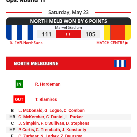
Ups: Round 11
Saturday, May 23
NORTH MELB WON BY 6 POINTS
Marvel Stadium
111
105
FT
#AFLNorthSuns
MATCH CENTRE ▶︎
NORTH MELBOURNE
IN
R. Hardeman
OUT
T. Blamires
B
L. McDonald
,
G. Logue
,
C. Comben
HB
C. McKercher
,
C. Daniel
,
L. Parker
C
J. Simpkin
,
F. O'Sullivan
,
D. Stephens
HF
P. Curtis
,
C. Trembath
,
J. Konstanty
F
C. Zurhaar
,
N. Larkey
,
Z. Duursma