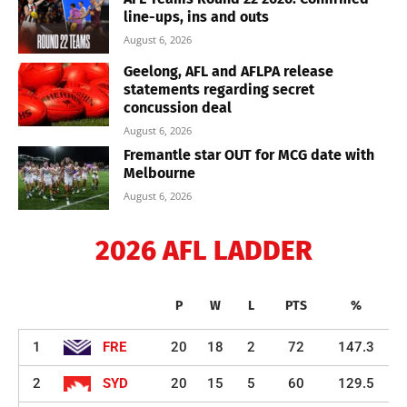
line-ups, ins and outs
August 6, 2026
Geelong, AFL and AFLPA release
statements regarding secret
concussion deal
August 6, 2026
Fremantle star OUT for MCG date with
Melbourne
August 6, 2026
2026 AFL LADDER
P
W
L
PTS
%
1
FRE
20
18
2
72
147.3
2
SYD
20
15
5
60
129.5