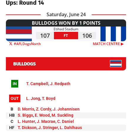
Ups: Round 14
Saturday, June 24
BULLDOGS WON BY 1 POINTS
Etihad Stadium
107
106
FT
#AFLDogsNorth
MATCH CENTRE ▶︎
BULLDOGS
IN
T. Campbell
,
J. Redpath
OUT
L. Jong
,
T. Boyd
B
D. Morris
,
Z. Cordy
,
J. Johannisen
HB
S. Biggs
,
E. Wood
,
M. Suckling
C
L. Hunter
,
J. Macrae
,
C. Daniel
HF
T. Dickson
,
J. Stringer
,
L. Dahlhaus