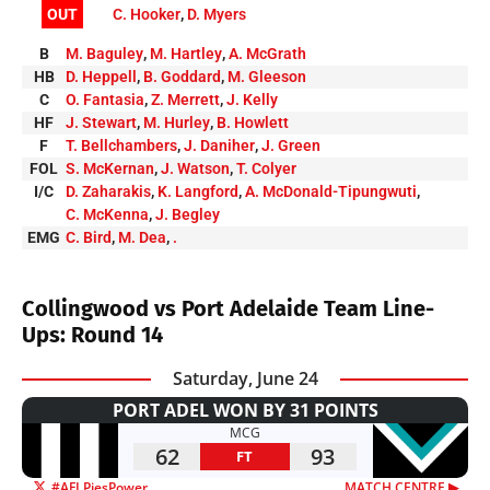
OUT
C. Hooker
,
D. Myers
B
M. Baguley
,
M. Hartley
,
A. McGrath
HB
D. Heppell
,
B. Goddard
,
M. Gleeson
C
O. Fantasia
,
Z. Merrett
,
J. Kelly
HF
J. Stewart
,
M. Hurley
,
B. Howlett
F
T. Bellchambers
,
J. Daniher
,
J. Green
FOL
S. McKernan
,
J. Watson
,
T. Colyer
I/C
D. Zaharakis
,
K. Langford
,
A. McDonald-Tipungwuti
,
C. McKenna
,
J. Begley
EMG
C. Bird
,
M. Dea
,
.
Collingwood vs Port Adelaide Team Line-
Ups: Round 14
Saturday, June 24
PORT ADEL WON BY 31 POINTS
MCG
62
93
FT
#AFLPiesPower
MATCH CENTRE ▶︎