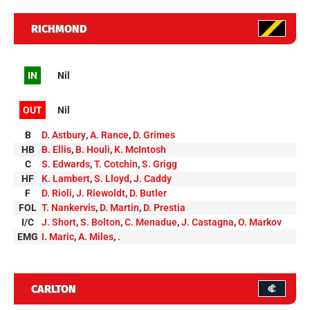
RICHMOND
IN
Nil
OUT
Nil
B
D. Astbury
,
A. Rance
,
D. Grimes
HB
B. Ellis
,
B. Houli
,
K. McIntosh
C
S. Edwards
,
T. Cotchin
,
S. Grigg
HF
K. Lambert
,
S. Lloyd
,
J. Caddy
F
D. Rioli
,
J. Riewoldt
,
D. Butler
FOL
T. Nankervis
,
D. Martin
,
D. Prestia
I/C
J. Short
,
S. Bolton
,
C. Menadue
,
J. Castagna
,
O. Markov
EMG
I. Maric
,
A. Miles
,
.
CARLTON