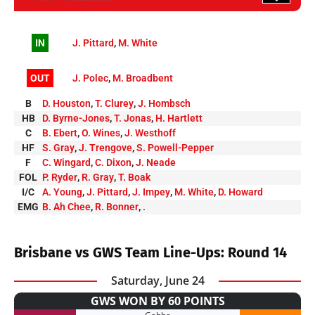
IN
J. Pittard
,
M. White
OUT
J. Polec
,
M. Broadbent
B
D. Houston
,
T. Clurey
,
J. Hombsch
HB
D. Byrne-Jones
,
T. Jonas
,
H. Hartlett
C
B. Ebert
,
O. Wines
,
J. Westhoff
HF
S. Gray
,
J. Trengove
,
S. Powell-Pepper
F
C. Wingard
,
C. Dixon
,
J. Neade
FOL
P. Ryder
,
R. Gray
,
T. Boak
I/C
A. Young
,
J. Pittard
,
J. Impey
,
M. White
,
D. Howard
EMG
B. Ah Chee
,
R. Bonner
,
.
Brisbane vs GWS Team Line-Ups: Round 14
Saturday, June 24
GWS WON BY 60 POINTS