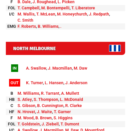
F
B. Dale
,
J. Roughead
,
L. Picken
FOL
T. Campbell
,
M. Bontempelli
,
T. Liberatore
I/C
M. Wallis
,
T. McLean
,
M. Honeychurch
,
J. Redpath
,
C. Smith
EMG
F. Roberts
,
B. Williams
,
.
NORTH MELBOURNE
IN
A. Swallow
,
J. Macmillan
,
M. Daw
OUT
K. Turner
,
L. Hansen
,
J. Anderson
B
M. Williams
,
R. Tarrant
,
A. Mullett
HB
S. Atley
,
S. Thompson
,
L. McDonald
C
S. Gibson
,
B. Cunnington
,
R. Clarke
HF
N. Hrovat
,
J. Waite
,
T. Garner
F
M. Wood
,
B. Brown
,
S. Higgins
FOL
T. Goldstein
,
J. Ziebell
,
T. Dumont
I/C
A. Swallow
,
J. Macmillan
,
M. Daw
,
D. Mountford
,