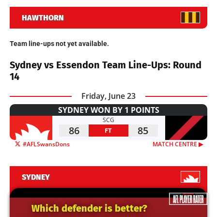
HAWTHORN
Team line-ups not yet available.
Sydney vs Essendon Team Line-Ups: Round
14
Friday, June 23
SYDNEY WON BY 1 POINTS
SCG
86
85
FT
#AFLSwansDons
MATCH CENTRE ▶︎
SYDNEY
Which defender is better?