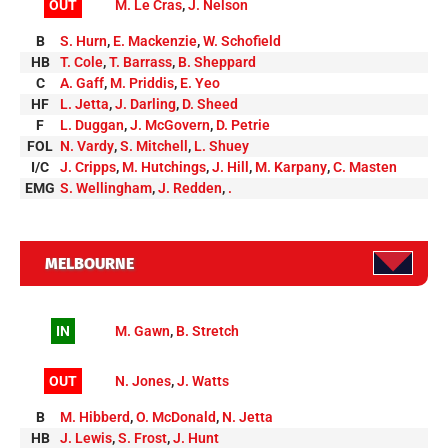
OUT
M. Le Cras
,
J. Nelson
B
S. Hurn
,
E. Mackenzie
,
W. Schofield
HB
T. Cole
,
T. Barrass
,
B. Sheppard
C
A. Gaff
,
M. Priddis
,
E. Yeo
HF
L. Jetta
,
J. Darling
,
D. Sheed
F
L. Duggan
,
J. McGovern
,
D. Petrie
FOL
N. Vardy
,
S. Mitchell
,
L. Shuey
I/C
J. Cripps
,
M. Hutchings
,
J. Hill
,
M. Karpany
,
C. Masten
EMG
S. Wellingham
,
J. Redden
,
.
MELBOURNE
IN
M. Gawn
,
B. Stretch
OUT
N. Jones
,
J. Watts
B
M. Hibberd
,
O. McDonald
,
N. Jetta
HB
J. Lewis
,
S. Frost
,
J. Hunt