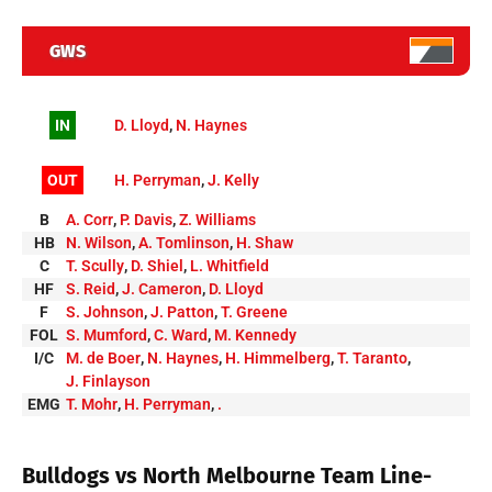
GWS
IN
D. Lloyd
,
N. Haynes
OUT
H. Perryman
,
J. Kelly
B
A. Corr
,
P. Davis
,
Z. Williams
HB
N. Wilson
,
A. Tomlinson
,
H. Shaw
C
T. Scully
,
D. Shiel
,
L. Whitfield
HF
S. Reid
,
J. Cameron
,
D. Lloyd
F
S. Johnson
,
J. Patton
,
T. Greene
FOL
S. Mumford
,
C. Ward
,
M. Kennedy
I/C
M. de Boer
,
N. Haynes
,
H. Himmelberg
,
T. Taranto
,
J. Finlayson
EMG
T. Mohr
,
H. Perryman
,
.
Bulldogs vs North Melbourne Team Line-