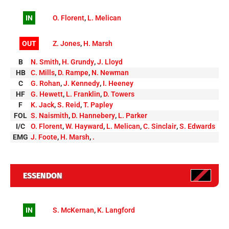
IN
O. Florent
,
L. Melican
OUT
Z. Jones
,
H. Marsh
B
N. Smith
,
H. Grundy
,
J. Lloyd
HB
C. Mills
,
D. Rampe
,
N. Newman
C
G. Rohan
,
J. Kennedy
,
I. Heeney
HF
G. Hewett
,
L. Franklin
,
D. Towers
F
K. Jack
,
S. Reid
,
T. Papley
FOL
S. Naismith
,
D. Hannebery
,
L. Parker
I/C
O. Florent
,
W. Hayward
,
L. Melican
,
C. Sinclair
,
S. Edwards
EMG
J. Foote
,
H. Marsh
,
.
ESSENDON
IN
S. McKernan
,
K. Langford