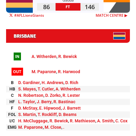
Gabba
86
146
FT
#AFLLionsGiants
MATCH CENTRE ▶︎
BRISBANE
IN
A. Witherden
,
R. Bewick
OUT
M. Paparone
,
R. Harwood
B
D. Gardiner
,
H. Andrews
,
D. Rich
HB
S. Mayes
,
T. Cutler
,
A. Witherden
C
N. Robertson
,
D. Zorko
,
R. Lester
HF
L. Taylor
,
J. Berry
,
R. Bastinac
F
D. McStay
,
E. Hipwood
,
J. Barrett
FOL
S. Martin
,
T. Rockliff
,
D. Beams
I/C
H. McCluggage
,
R. Bewick
,
R. Mathieson
,
A. Smith
,
C. Cox
EMG
M. Paparone
,
M. Close
,
.