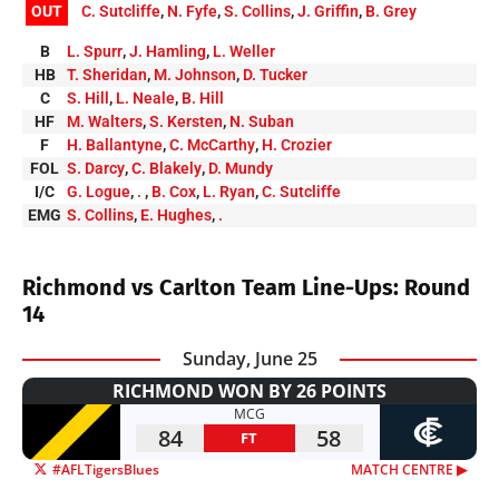
OUT
C. Sutcliffe
,
N. Fyfe
,
S. Collins
,
J. Griffin
,
B. Grey
B
L. Spurr
,
J. Hamling
,
L. Weller
HB
T. Sheridan
,
M. Johnson
,
D. Tucker
C
S. Hill
,
L. Neale
,
B. Hill
HF
M. Walters
,
S. Kersten
,
N. Suban
F
H. Ballantyne
,
C. McCarthy
,
H. Crozier
FOL
S. Darcy
,
C. Blakely
,
D. Mundy
I/C
G. Logue
,
.
,
B. Cox
,
L. Ryan
,
C. Sutcliffe
EMG
S. Collins
,
E. Hughes
,
.
Richmond vs Carlton Team Line-Ups: Round
14
Sunday, June 25
RICHMOND WON BY 26 POINTS
MCG
84
58
FT
#AFLTigersBlues
MATCH CENTRE ▶︎