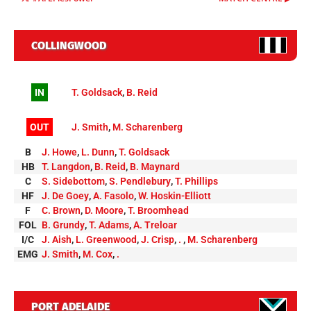
COLLINGWOOD
IN
T. Goldsack
,
B. Reid
OUT
J. Smith
,
M. Scharenberg
B
J. Howe
,
L. Dunn
,
T. Goldsack
HB
T. Langdon
,
B. Reid
,
B. Maynard
C
S. Sidebottom
,
S. Pendlebury
,
T. Phillips
HF
J. De Goey
,
A. Fasolo
,
W. Hoskin-Elliott
F
C. Brown
,
D. Moore
,
T. Broomhead
FOL
B. Grundy
,
T. Adams
,
A. Treloar
I/C
J. Aish
,
L. Greenwood
,
J. Crisp
,
.
,
M. Scharenberg
EMG
J. Smith
,
M. Cox
,
.
PORT ADELAIDE