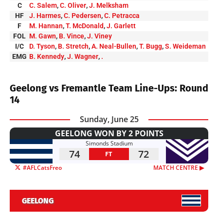
C
C. Salem
,
C. Oliver
,
J. Melksham
HF
J. Harmes
,
C. Pedersen
,
C. Petracca
F
M. Hannan
,
T. McDonald
,
J. Garlett
FOL
M. Gawn
,
B. Vince
,
J. Viney
I/C
D. Tyson
,
B. Stretch
,
A. Neal-Bullen
,
T. Bugg
,
S. Weideman
EMG
B. Kennedy
,
J. Wagner
,
.
Geelong vs Fremantle Team Line-Ups: Round
14
Sunday, June 25
GEELONG WON BY 2 POINTS
Simonds Stadium
74
72
FT
#AFLCatsFreo
MATCH CENTRE ▶︎
GEELONG