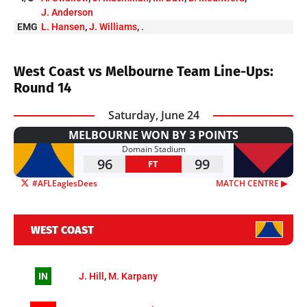
J. Anderson
EMG
L. Hansen
,
J. Williams
,
.
West Coast vs Melbourne Team Line-Ups:
Round 14
Saturday, June 24
MELBOURNE WON BY 3 POINTS
Domain Stadium
96
99
FT
#AFLEaglesDees
MATCH CENTRE ▶︎
WEST COAST
IN
J. Hill
,
M. Karpany