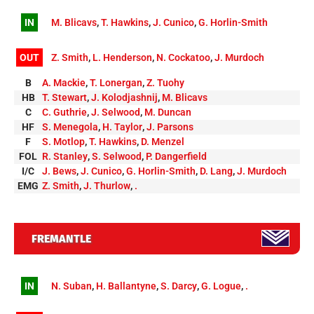
IN
M. Blicavs
,
T. Hawkins
,
J. Cunico
,
G. Horlin-Smith
OUT
Z. Smith
,
L. Henderson
,
N. Cockatoo
,
J. Murdoch
B
A. Mackie
,
T. Lonergan
,
Z. Tuohy
HB
T. Stewart
,
J. Kolodjashnij
,
M. Blicavs
C
C. Guthrie
,
J. Selwood
,
M. Duncan
HF
S. Menegola
,
H. Taylor
,
J. Parsons
F
S. Motlop
,
T. Hawkins
,
D. Menzel
FOL
R. Stanley
,
S. Selwood
,
P. Dangerfield
I/C
J. Bews
,
J. Cunico
,
G. Horlin-Smith
,
D. Lang
,
J. Murdoch
EMG
Z. Smith
,
J. Thurlow
,
.
FREMANTLE
IN
N. Suban
,
H. Ballantyne
,
S. Darcy
,
G. Logue
,
.