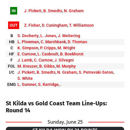
IN
J. Pickett
,
B. Smedts
,
N. Graham
OUT
Z. Fisher
,
D. Cuningham
,
T. Williamson
B
S. Docherty
,
L. Jones
,
J. Weitering
HB
L. Plowman
,
C. Marchbank
,
D. Thomas
C
K. Simpson
,
P. Cripps
,
M. Wright
HF
E. Curnow
,
L. Casboult
,
B. Boekhorst
F
J. Lamb
,
C. Curnow
,
J. Silvagni
FOL
M. Kreuzer
,
B. Gibbs
,
M. Murphy
I/C
J. Pickett
,
B. Smedts
,
N. Graham
,
S. Petrevski-Seton
,
S. White
EMG
L. Sumner
,
S. Kerridge
,
.
St Kilda vs Gold Coast Team Line-Ups:
Round 14
Sunday, June 25