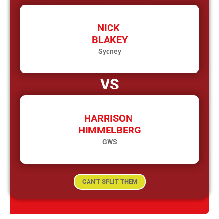
NICK
BLAKEY
Sydney
VS
HARRISON
HIMMELBERG
GWS
CAN'T SPLIT THEM