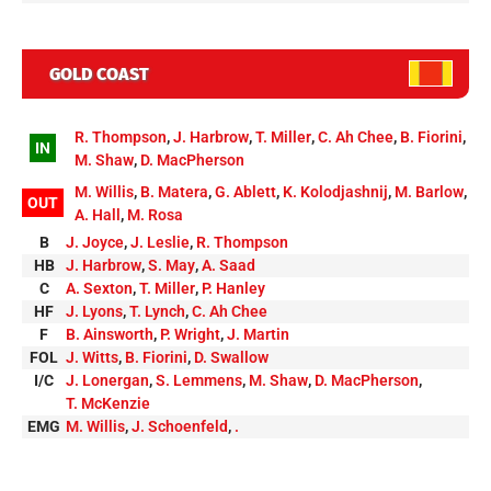
GOLD COAST
R. Thompson
,
J. Harbrow
,
T. Miller
,
C. Ah Chee
,
B. Fiorini
,
IN
M. Shaw
,
D. MacPherson
M. Willis
,
B. Matera
,
G. Ablett
,
K. Kolodjashnij
,
M. Barlow
,
OUT
A. Hall
,
M. Rosa
B
J. Joyce
,
J. Leslie
,
R. Thompson
HB
J. Harbrow
,
S. May
,
A. Saad
C
A. Sexton
,
T. Miller
,
P. Hanley
HF
J. Lyons
,
T. Lynch
,
C. Ah Chee
F
B. Ainsworth
,
P. Wright
,
J. Martin
FOL
J. Witts
,
B. Fiorini
,
D. Swallow
I/C
J. Lonergan
,
S. Lemmens
,
M. Shaw
,
D. MacPherson
,
T. McKenzie
EMG
M. Willis
,
J. Schoenfeld
,
.