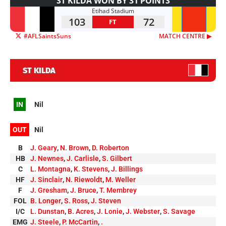
ST KILDA WON BY 31 POINTS
Etihad Stadium
103
72
FT
#AFLSaintsSuns
MATCH CENTRE ▶︎
ST KILDA
IN
Nil
OUT
Nil
B
J. Geary
,
N. Brown
,
D. Roberton
HB
J. Newnes
,
J. Carlisle
,
S. Gilbert
C
L. Montagna
,
K. Stevens
,
J. Billings
HF
J. Sinclair
,
N. Riewoldt
,
M. Weller
F
J. Gresham
,
J. Bruce
,
T. Membrey
FOL
B. Longer
,
S. Ross
,
J. Steven
I/C
L. Dunstan
,
B. Acres
,
J. Lonie
,
J. Webster
,
S. Savage
EMG
J. Steele
,
P. McCartin
,
.